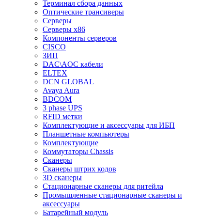
Терминал сбора данных
Оптические трансиверы
Серверы
Серверы x86
Компоненты серверов
CISCO
ЗИП
DAC\AOC кабели
ELTEX
DCN GLOBAL
Avaya Aura
BDCOM
3 phase UPS
RFID метки
Комплектующие и аксессуары для ИБП
Планшетные компьютеры
Комплектующие
Коммутаторы Chassis
Сканеры
Сканеры штрих кодов
3D сканеры
Стационарные сканеры для ритейла
Промышленные стационарные сканеры и
аксессуары
Батарейный модуль