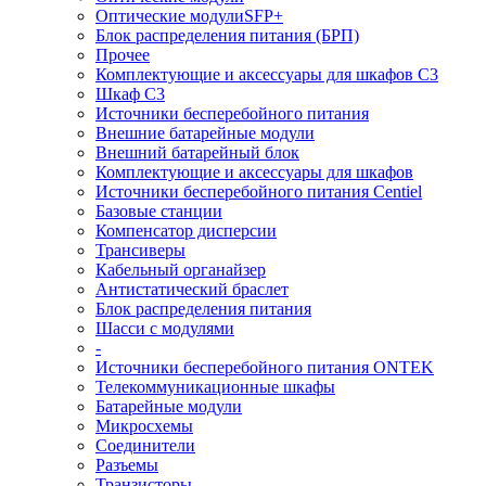
Оптические модулиSFP+
Блок распределения питания (БРП)
Прочее
Комплектующие и аксессуары для шкафов C3
Шкаф C3
Источники бесперебойного питания
Внешние батарейные модули
Внешний батарейный блок
Комплектующие и аксессуары для шкафов
Источники бесперебойного питания Centiel
Базовые станции
Компенсатор дисперсии
Трансиверы
Кабельный органайзер
Антистатический браслет
Блок распределения питания
Шасси с модулями
-
Источники бесперебойного питания ONTEK
Телекоммуникационные шкафы
Батарейные модули
Микросхемы
Соединители
Разъемы
Транзисторы