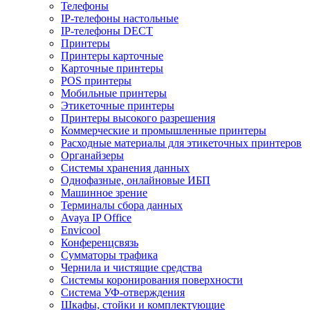
Телефоны
IP-телефоны настольные
IP-телефоны DECT
Принтеры
Принтеры карточные
Карточные принтеры
POS принтеры
Мобильные принтеры
Этикеточные принтеры
Принтеры высокого разрешения
Коммерческие и промышленные принтеры
Расходные материалы для этикеточных принтеров
Органайзеры
Системы хранения данных
Однофазные, онлайновые ИБП
Машинное зрение
Терминалы сбора данных
Avaya IP Office
Envicool
Конференцсвязь
Сумматоры трафика
Чернила и чистящие средства
Системы коронирования поверхности
Cистема УФ-отверждения
Шкафы, стойки и комплектующие