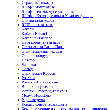
Серверные шкафы
Шкафы монтажные
Шкафы телекоммуникационные
Шкафы, Конструктивы и Комплектующие
Считыватель кодов
RFID считыватели
Кабели
Кабели Витая Пара
Кабель витая пара
Патч-корды витая пара
Патч-панели Витая Пара
Оптические патч-корды
Сетевое оборудование
Desktop
Датчики
Conteg
Оптические Кроссы
Розетки
Розетки Абонентские
Вставки и розетки
Вставки, Розетки, Разъемы
Модули Keystone
Радиомодемы
Кондиционеры воздушные
Комплектующие и аксессуары для кондиционеров