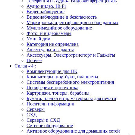
Телефония и Аудио-, Видеоконференцсвязь
Аудио-видео, Hi-Fi
Видеонаблюдение
Видеонаблюдение и безопасность
Маркировка, идентификация и сбор данных
Мультимедийное оборудование
Фото- и видеокамеры
Умный дом
Категория не определена
Аксессуары и гаджеты
Аксессуары, Электротранспорт и Гаджеты
Прочее
Склад - 4 :
Комплектующие для ПК
Компьютеры, ноутбуки, планшеты
Системы бесперебойного электропитания
Периферия и оргтехника
Картриджи, тонеры, барабаны
Бумага, пленка и пр. материалы для печати
Носители информации
Серверы
СХД
Серверы и СХД
Сетевое оборудование
Активное оборудование для домашних сетей