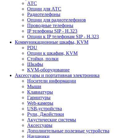
АТС
Опции для АТС
Радиотелефоны
Опции для радиотелефонов
Проводные телефоны
IP телефоны SIP - H.323
Опции к IP телефонам SIP - H.323
Коммуникационные шкафы, KVM
PDU
Опции к шкафам, KVM
Стойки, полки
Шкафы
KVM-оборудование
Аксессуары и портативная электроника
Носители информации
Мыши
Клавиатуры
Гарнитуры
Web-камеры
USB-устройства
Рули, Джойстики
Акустические системы
Аксессуары
Дополнительные полезные устройства
Наушники