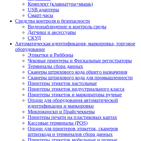
Комплект (клавиатура+мышь)
USB адаптеры
Смарт-часы
Средства контроля и безопасности
Видеонаблюдение и контроль среды
Датчики и аксессуары
СКУД
Автоматическая идентификация, маркировка, торговое
оборудование
Этикетки и Риббоны
Чековые принтеры и Фискальные регистраторы
Терминалы сбора данных
Сканеры штрихового кода общего назначения
Сканеры штрихового кода для промышленности
Принтеры этикеток настольные
Принтеры этикеток индустриального класса
Принтеры этикеток и маркираторы ручные
Опции для оборудования автоматической
идентификации и маркировки
Микрокиоски и Прайсчеккеры
Принтеры печати на пластиковых картах
Кассовые терминалы (POS)
Опции для принтеров этикеток, сканеров
штрихкода и терминалов сбора данных
Принтеры этикеток мобильные и ручные