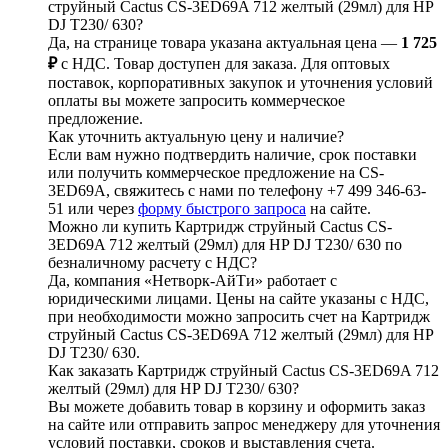
струйный Cactus CS-3ED69A 712 желтый (29мл) для HP
DJ T230/ 630?
Да, на странице товара указана актуальная цена —
1 725
₽
с НДС. Товар доступен для заказа. Для оптовых
поставок, корпоративных закупок и уточнения условий
оплаты вы можете запросить коммерческое
предложение.
Как уточнить актуальную цену и наличие?
Если вам нужно подтвердить наличие, срок поставки
или получить коммерческое предложение на CS-
3ED69A, свяжитесь с нами по телефону +7 499 346-63-
51 или через
форму быстрого запроса
на сайте.
Можно ли купить Картридж струйный Cactus CS-
3ED69A 712 желтый (29мл) для HP DJ T230/ 630 по
безналичному расчету с НДС?
Да, компания «Нетворк-АйТи» работает с
юридическими лицами. Цены на сайте указаны с НДС,
при необходимости можно запросить счет на Картридж
струйный Cactus CS-3ED69A 712 желтый (29мл) для HP
DJ T230/ 630.
Как заказать Картридж струйный Cactus CS-3ED69A 712
желтый (29мл) для HP DJ T230/ 630?
Вы можете добавить товар в корзину и оформить заказ
на сайте или отправить запрос менеджеру для уточнения
условий поставки, сроков и выставления счета.