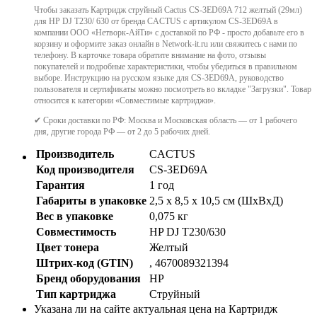
Чтобы заказать Картридж струйный Cactus CS-3ED69A 712 желтый (29мл)
для HP DJ T230/ 630 от бренда CACTUS с артикулом CS-3ED69A в
компании ООО «Нетворк-АйТи» с доставкой по РФ - просто добавьте его в
корзину и оформите заказ онлайн в Network-it.ru или свяжитесь с нами по
телефону. В карточке товара обратите внимание на фото, отзывы
покупателей и подробные характеристики, чтобы убедиться в правильном
выборе. Инструкцию на русском языке для CS-3ED69A, руководство
пользователя и сертификаты можно посмотреть во вкладке "Загрузки". Товар
относится к категории «Совместимые картриджи».
✔ Сроки доставки по РФ: Москва и Московская область — от 1 рабочего
дня, другие города РФ — от 2 до 5 рабочих дней.
Производитель
CACTUS
Код производителя
CS-3ED69A
Гарантия
1 год
Габариты в упаковке
2,5 x 8,5 x 10,5 см (ШхВхД)
Вес в упаковке
0,075 кг
Совместимость
HP DJ T230/630
Цвет тонера
Желтый
Штрих-код (GTIN)
, 4670089321394
Бренд оборудования
HP
Тип картриджа
Cтруйный
Указана ли на сайте актуальная цена на Картридж