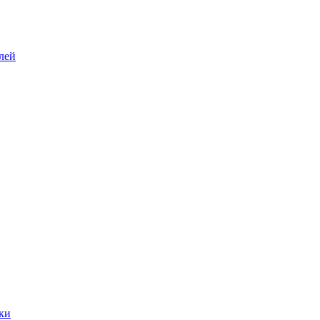
лей
ки