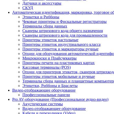
Датчики и аксессуары
СКУД
Автоматическая идентификация, маркировка, торговое о
Этикетки и Риббоны
Чековые принтеры и Фискальные регистраторы
Терминалы сбора данных
Сканеры штрихового кода общего назначения
Сканеры штрихового кода для промышленности
Принтеры этикеток настольные
Принтеры этикеток индустриального класса
Принтеры этикеток и маркираторы ручные
Опции для оборудования автоматической идентиф
Микрокиоски и Прайсчеккеры
Принтеры печати на пластиковых картах
Кассовые терминалы (POS)
Опции для принтеров этикеток, сканеров штрихкод
Принтеры этикеток мобильные и ручные
Терминалы сбора данных и планшетные компьюте
Этикетки, Риббоны и Браслеты
Видео-отображающее оборудование
Профессиональные панели
Pro AV-оборудование (Профессиональное аудио-видео)
Акустические системы
Видео-отображающее оборудование
Кабели и переходники (Video)