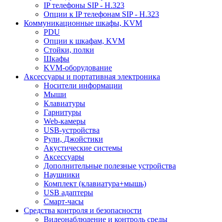
IP телефоны SIP - H.323
Опции к IP телефонам SIP - H.323
Коммуникационные шкафы, KVM
PDU
Опции к шкафам, KVM
Стойки, полки
Шкафы
KVM-оборудование
Аксессуары и портативная электроника
Носители информации
Мыши
Клавиатуры
Гарнитуры
Web-камеры
USB-устройства
Рули, Джойстики
Акустические системы
Аксессуары
Дополнительные полезные устройства
Наушники
Комплект (клавиатура+мышь)
USB адаптеры
Смарт-часы
Средства контроля и безопасности
Видеонаблюдение и контроль среды