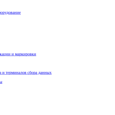
борудование
икации и маркировки
а и терминалов сбора данных
ры