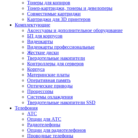
Тонеры для копиров
Тонер-картриджи, тонеры и девелоперы
Совместимые картриджи
Картриджи для 3D принтеров
Комплектующие
Аксессуары и дополнительное оборудование
БП для корпусов
Видеокарты
Видеокарты профессиональные
Жесткие диски
Твердотельные накопители
Контроллеры для серверов
Корпуса
Материнские платы
Оперативная память
Оптические приводы
Процессоры
Системы охлаждения
Твердотельные накопители SSD
Телефония
АТС
Опции для АТС
Радиотелефоны
Опции для радиотелефонов
Проводные телефоны