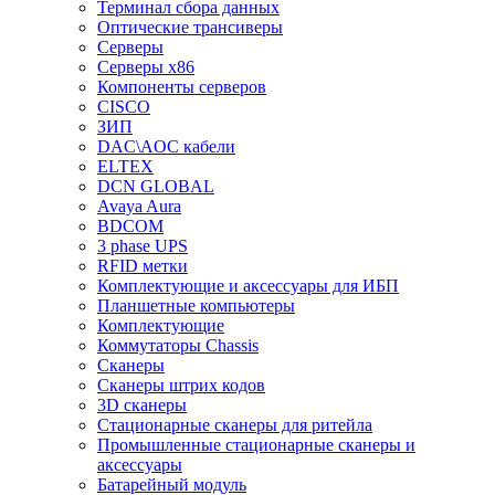
Терминал сбора данных
Оптические трансиверы
Серверы
Серверы x86
Компоненты серверов
CISCO
ЗИП
DAC\AOC кабели
ELTEX
DCN GLOBAL
Avaya Aura
BDCOM
3 phase UPS
RFID метки
Комплектующие и аксессуары для ИБП
Планшетные компьютеры
Комплектующие
Коммутаторы Chassis
Сканеры
Сканеры штрих кодов
3D сканеры
Стационарные сканеры для ритейла
Промышленные стационарные сканеры и
аксессуары
Батарейный модуль