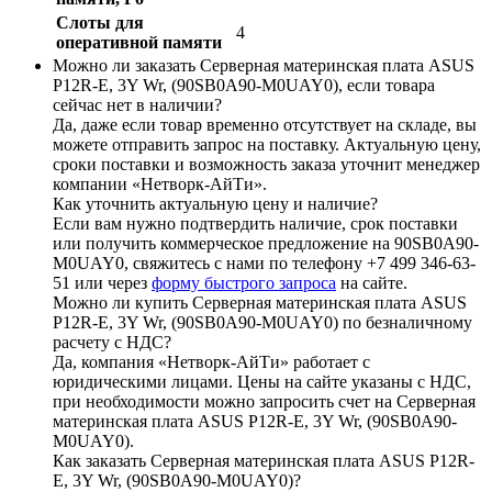
Слоты для
4
оперативной памяти
Можно ли заказать Серверная материнская плата ASUS
P12R-E, 3Y Wr, (90SB0A90-M0UAY0), если товара
сейчас нет в наличии?
Да, даже если товар временно отсутствует на складе, вы
можете отправить запрос на поставку. Актуальную цену,
сроки поставки и возможность заказа уточнит менеджер
компании «Нетворк-АйТи».
Как уточнить актуальную цену и наличие?
Если вам нужно подтвердить наличие, срок поставки
или получить коммерческое предложение на 90SB0A90-
M0UAY0, свяжитесь с нами по телефону +7 499 346-63-
51 или через
форму быстрого запроса
на сайте.
Можно ли купить Серверная материнская плата ASUS
P12R-E, 3Y Wr, (90SB0A90-M0UAY0) по безналичному
расчету с НДС?
Да, компания «Нетворк-АйТи» работает с
юридическими лицами. Цены на сайте указаны с НДС,
при необходимости можно запросить счет на Серверная
материнская плата ASUS P12R-E, 3Y Wr, (90SB0A90-
M0UAY0).
Как заказать Серверная материнская плата ASUS P12R-
E, 3Y Wr, (90SB0A90-M0UAY0)?