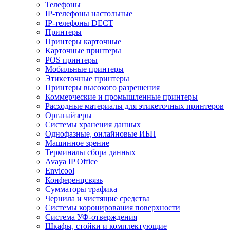
Телефоны
IP-телефоны настольные
IP-телефоны DECT
Принтеры
Принтеры карточные
Карточные принтеры
POS принтеры
Мобильные принтеры
Этикеточные принтеры
Принтеры высокого разрешения
Коммерческие и промышленные принтеры
Расходные материалы для этикеточных принтеров
Органайзеры
Системы хранения данных
Однофазные, онлайновые ИБП
Машинное зрение
Терминалы сбора данных
Avaya IP Office
Envicool
Конференцсвязь
Сумматоры трафика
Чернила и чистящие средства
Системы коронирования поверхности
Cистема УФ-отверждения
Шкафы, стойки и комплектующие