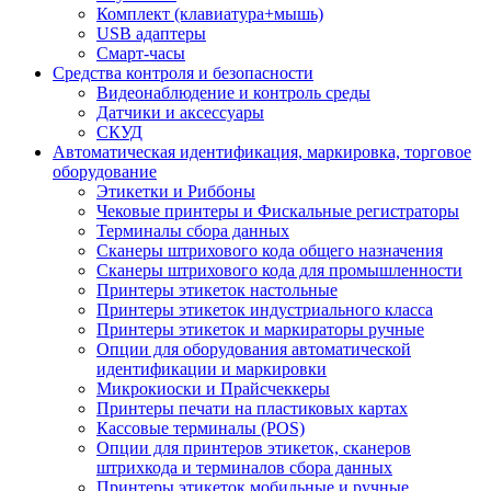
Комплект (клавиатура+мышь)
USB адаптеры
Смарт-часы
Средства контроля и безопасности
Видеонаблюдение и контроль среды
Датчики и аксессуары
СКУД
Автоматическая идентификация, маркировка, торговое
оборудование
Этикетки и Риббоны
Чековые принтеры и Фискальные регистраторы
Терминалы сбора данных
Сканеры штрихового кода общего назначения
Сканеры штрихового кода для промышленности
Принтеры этикеток настольные
Принтеры этикеток индустриального класса
Принтеры этикеток и маркираторы ручные
Опции для оборудования автоматической
идентификации и маркировки
Микрокиоски и Прайсчеккеры
Принтеры печати на пластиковых картах
Кассовые терминалы (POS)
Опции для принтеров этикеток, сканеров
штрихкода и терминалов сбора данных
Принтеры этикеток мобильные и ручные