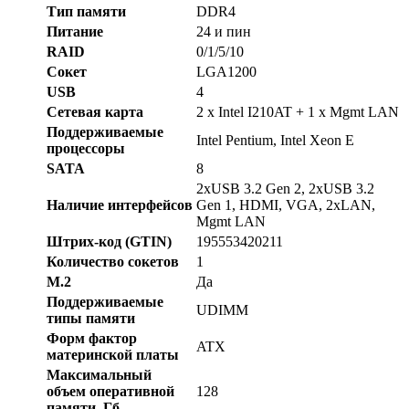
Тип памяти
DDR4
Питание
24 и пин
RAID
0/1/5/10
Сокет
LGA1200
USB
4
Cетевая карта
2 x Intel I210AT + 1 x Mgmt LAN
Поддерживаемые
Intel Pentium, Intel Xeon E
процессоры
SATA
8
2xUSB 3.2 Gen 2, 2xUSB 3.2
Наличие интерфейсов
Gen 1, HDMI, VGA, 2xLAN,
Mgmt LAN
Штрих-код (GTIN)
195553420211
Количество сокетов
1
M.2
Да
Поддерживаемые
UDIMM
типы памяти
Форм фактор
ATX
материнской платы
Максимальный
объем оперативной
128
памяти, Гб