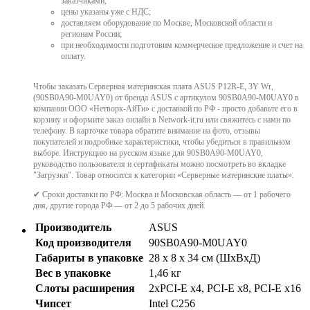
заказчиками;
цены указаны уже с НДС;
доставляем оборудование по Москве, Московской области и
регионам России;
при необходимости подготовим коммерческое предложение и счет на
оплату.
Чтобы заказать Серверная материнская плата ASUS P12R-E, 3Y Wr,
(90SB0A90-M0UAY0) от бренда ASUS с артикулом 90SB0A90-M0UAY0 в
компании ООО «Нетворк-АйТи» с доставкой по РФ - просто добавьте его в
корзину и оформите заказ онлайн в Network-it.ru или свяжитесь с нами по
телефону. В карточке товара обратите внимание на фото, отзывы
покупателей и подробные характеристики, чтобы убедиться в правильном
выборе. Инструкцию на русском языке для 90SB0A90-M0UAY0,
руководство пользователя и сертификаты можно посмотреть во вкладке
"Загрузки". Товар относится к категории «Серверные материнские платы».
✔ Сроки доставки по РФ: Москва и Московская область — от 1 рабочего
дня, другие города РФ — от 2 до 5 рабочих дней.
Производитель
ASUS
Код производителя
90SB0A90-M0UAY0
Габариты в упаковке
28 x 8 x 34 см (ШхВхД)
Вес в упаковке
1,46 кг
Слоты расширения
2xPCI-E x4, PCI-E x8, PCI-E x16
Чипсет
Intel C256