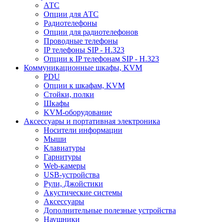
АТС
Опции для АТС
Радиотелефоны
Опции для радиотелефонов
Проводные телефоны
IP телефоны SIP - H.323
Опции к IP телефонам SIP - H.323
Коммуникационные шкафы, KVM
PDU
Опции к шкафам, KVM
Стойки, полки
Шкафы
KVM-оборудование
Аксессуары и портативная электроника
Носители информации
Мыши
Клавиатуры
Гарнитуры
Web-камеры
USB-устройства
Рули, Джойстики
Акустические системы
Аксессуары
Дополнительные полезные устройства
Наушники