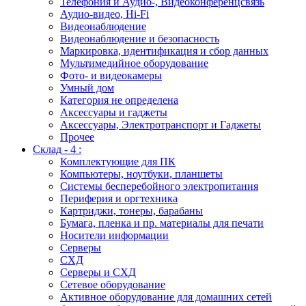
Телефония и Аудио-, Видеоконференцсвязь
Аудио-видео, Hi-Fi
Видеонаблюдение
Видеонаблюдение и безопасность
Маркировка, идентификация и сбор данных
Мультимедийное оборудование
Фото- и видеокамеры
Умный дом
Категория не определена
Аксессуары и гаджеты
Аксессуары, Электротранспорт и Гаджеты
Прочее
Склад - 4 :
Комплектующие для ПК
Компьютеры, ноутбуки, планшеты
Системы бесперебойного электропитания
Периферия и оргтехника
Картриджи, тонеры, барабаны
Бумага, пленка и пр. материалы для печати
Носители информации
Серверы
СХД
Серверы и СХД
Сетевое оборудование
Активное оборудование для домашних сетей