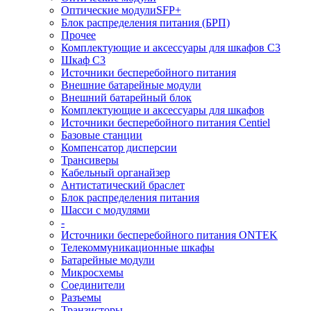
Оптические модулиSFP+
Блок распределения питания (БРП)
Прочее
Комплектующие и аксессуары для шкафов C3
Шкаф C3
Источники бесперебойного питания
Внешние батарейные модули
Внешний батарейный блок
Комплектующие и аксессуары для шкафов
Источники бесперебойного питания Centiel
Базовые станции
Компенсатор дисперсии
Трансиверы
Кабельный органайзер
Антистатический браслет
Блок распределения питания
Шасси с модулями
-
Источники бесперебойного питания ONTEK
Телекоммуникационные шкафы
Батарейные модули
Микросхемы
Соединители
Разъемы
Транзисторы