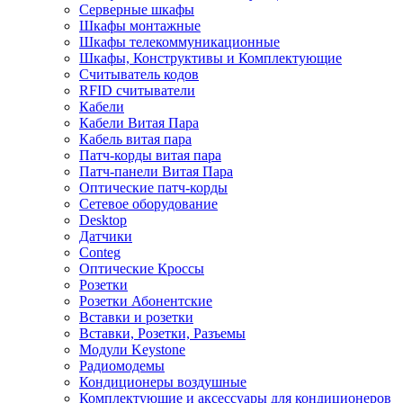
Серверные шкафы
Шкафы монтажные
Шкафы телекоммуникационные
Шкафы, Конструктивы и Комплектующие
Считыватель кодов
RFID считыватели
Кабели
Кабели Витая Пара
Кабель витая пара
Патч-корды витая пара
Патч-панели Витая Пара
Оптические патч-корды
Сетевое оборудование
Desktop
Датчики
Conteg
Оптические Кроссы
Розетки
Розетки Абонентские
Вставки и розетки
Вставки, Розетки, Разъемы
Модули Keystone
Радиомодемы
Кондиционеры воздушные
Комплектующие и аксессуары для кондиционеров