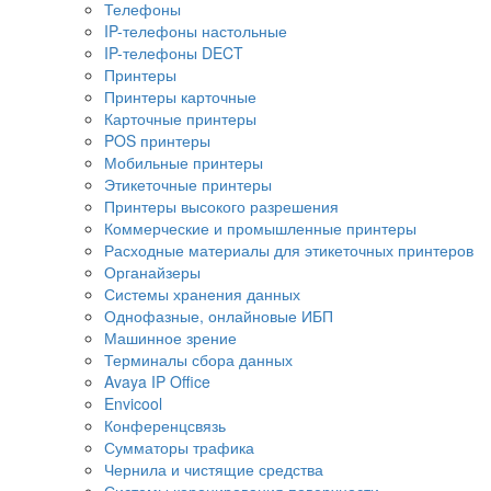
Телефоны
IP-телефоны настольные
IP-телефоны DECT
Принтеры
Принтеры карточные
Карточные принтеры
POS принтеры
Мобильные принтеры
Этикеточные принтеры
Принтеры высокого разрешения
Коммерческие и промышленные принтеры
Расходные материалы для этикеточных принтеров
Органайзеры
Системы хранения данных
Однофазные, онлайновые ИБП
Машинное зрение
Терминалы сбора данных
Avaya IP Office
Envicool
Конференцсвязь
Сумматоры трафика
Чернила и чистящие средства
Системы коронирования поверхности