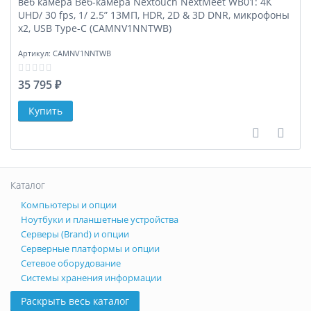
веб камера Веб-камера Nextouch NextMeet WB01: 4К
UHD/ 30 fps, 1/ 2.5” 13МП, HDR, 2D & 3D DNR, микрофоны
х2, USB Type-C (CAMNV1NNTWB)
Артикул:
CAMNV1NNTWB
35 795 ₽
В сравне
В за
Каталог
Компьютеры и опции
Ноутбуки и планшетные устройства
Серверы (Brand) и опции
Серверные платформы и опции
Сетевое оборудование
Системы хранения информации
Раскрыть весь каталог