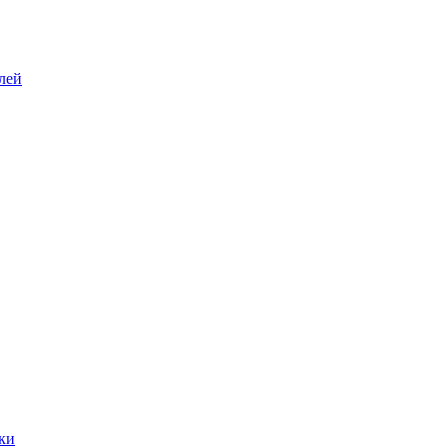
лей
ки