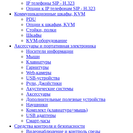
IP телефоны SIP - H.323
Опции к IP телефонам SIP - H.323
Коммуникационные шкафы, KVM
PDU
Опции к шкафам, KVM
Стойки, полки
Шкафы
KVM-оборудование
Аксессуары и портативная электроника
Носители информации
Мыши
Клавиатуры
Гарнитуры
Web-камеры
USB-устройства
Рули, Джойстики
Акустические системы
Аксессуары
Дополнительные полезные устройства
Наушники
Комплект (клавиатура+мышь)
USB адаптеры
Смарт-часы
Средства контроля и безопасности
Видеонаблюдение и контроль среды