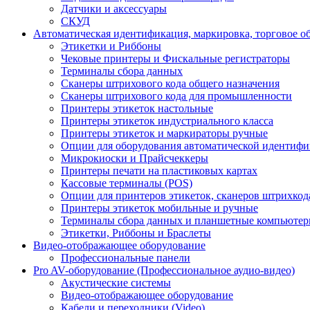
Датчики и аксессуары
СКУД
Автоматическая идентификация, маркировка, торговое о
Этикетки и Риббоны
Чековые принтеры и Фискальные регистраторы
Терминалы сбора данных
Сканеры штрихового кода общего назначения
Сканеры штрихового кода для промышленности
Принтеры этикеток настольные
Принтеры этикеток индустриального класса
Принтеры этикеток и маркираторы ручные
Опции для оборудования автоматической идентиф
Микрокиоски и Прайсчеккеры
Принтеры печати на пластиковых картах
Кассовые терминалы (POS)
Опции для принтеров этикеток, сканеров штрихкод
Принтеры этикеток мобильные и ручные
Терминалы сбора данных и планшетные компьюте
Этикетки, Риббоны и Браслеты
Видео-отображающее оборудование
Профессиональные панели
Pro AV-оборудование (Профессиональное аудио-видео)
Акустические системы
Видео-отображающее оборудование
Кабели и переходники (Video)