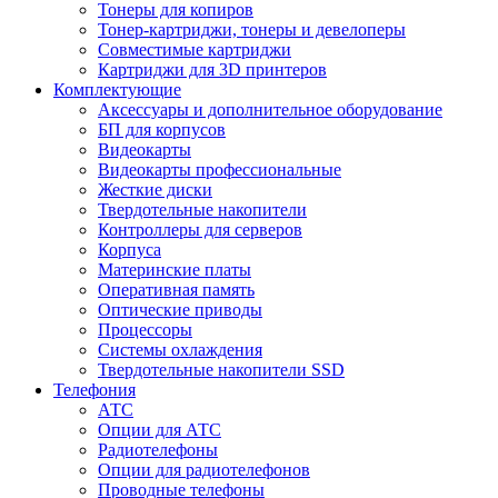
Тонеры для копиров
Тонер-картриджи, тонеры и девелоперы
Совместимые картриджи
Картриджи для 3D принтеров
Комплектующие
Аксессуары и дополнительное оборудование
БП для корпусов
Видеокарты
Видеокарты профессиональные
Жесткие диски
Твердотельные накопители
Контроллеры для серверов
Корпуса
Материнские платы
Оперативная память
Оптические приводы
Процессоры
Системы охлаждения
Твердотельные накопители SSD
Телефония
АТС
Опции для АТС
Радиотелефоны
Опции для радиотелефонов
Проводные телефоны