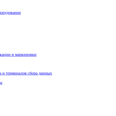
борудование
икации и маркировки
а и терминалов сбора данных
ры