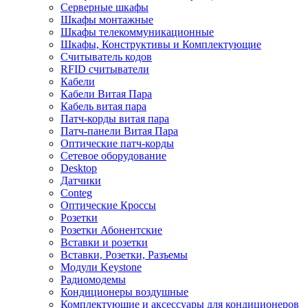
Серверные шкафы
Шкафы монтажные
Шкафы телекоммуникационные
Шкафы, Конструктивы и Комплектующие
Считыватель кодов
RFID считыватели
Кабели
Кабели Витая Пара
Кабель витая пара
Патч-корды витая пара
Патч-панели Витая Пара
Оптические патч-корды
Сетевое оборудование
Desktop
Датчики
Conteg
Оптические Кроссы
Розетки
Розетки Абонентские
Вставки и розетки
Вставки, Розетки, Разъемы
Модули Keystone
Радиомодемы
Кондиционеры воздушные
Комплектующие и аксессуары для кондиционеров