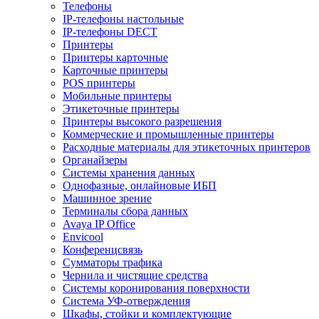
Телефоны
IP-телефоны настольные
IP-телефоны DECT
Принтеры
Принтеры карточные
Карточные принтеры
POS принтеры
Мобильные принтеры
Этикеточные принтеры
Принтеры высокого разрешения
Коммерческие и промышленные принтеры
Расходные материалы для этикеточных принтеров
Органайзеры
Системы хранения данных
Однофазные, онлайновые ИБП
Машинное зрение
Терминалы сбора данных
Avaya IP Office
Envicool
Конференцсвязь
Сумматоры трафика
Чернила и чистящие средства
Системы коронирования поверхности
Cистема УФ-отверждения
Шкафы, стойки и комплектующие