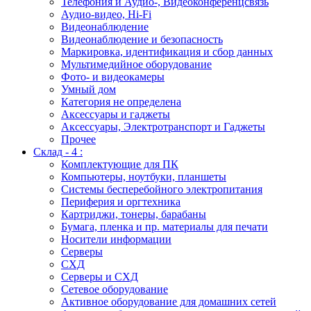
Телефония и Аудио-, Видеоконференцсвязь
Аудио-видео, Hi-Fi
Видеонаблюдение
Видеонаблюдение и безопасность
Маркировка, идентификация и сбор данных
Мультимедийное оборудование
Фото- и видеокамеры
Умный дом
Категория не определена
Аксессуары и гаджеты
Аксессуары, Электротранспорт и Гаджеты
Прочее
Склад - 4 :
Комплектующие для ПК
Компьютеры, ноутбуки, планшеты
Системы бесперебойного электропитания
Периферия и оргтехника
Картриджи, тонеры, барабаны
Бумага, пленка и пр. материалы для печати
Носители информации
Серверы
СХД
Серверы и СХД
Сетевое оборудование
Активное оборудование для домашних сетей