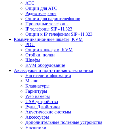
АТС
Опции для АТС
Радиотелефоны
Опции для радиотелефонов
Проводные телефоны
IP телефоны SIP - H.323
Опции к IP телефонам SIP - H.323
Коммуникационные шкафы, KVM
PDU
Опции к шкафам, KVM
Стойки, полки
Шкафы
KVM-оборудование
Аксессуары и портативная электроника
Носители информации
Мыши
Клавиатуры
Гарнитуры
Web-камеры
USB-устройства
Рули, Джойстики
Акустические системы
Аксессуары
Дополнительные полезные устройства
Наушники