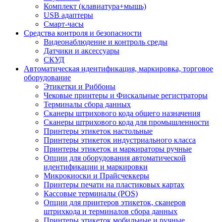
Комплект (клавиатура+мышь)
USB адаптеры
Смарт-часы
Средства контроля и безопасности
Видеонаблюдение и контроль среды
Датчики и аксессуары
СКУД
Автоматическая идентификация, маркировка, торговое
оборудование
Этикетки и Риббоны
Чековые принтеры и Фискальные регистраторы
Терминалы сбора данных
Сканеры штрихового кода общего назначения
Сканеры штрихового кода для промышленности
Принтеры этикеток настольные
Принтеры этикеток индустриального класса
Принтеры этикеток и маркираторы ручные
Опции для оборудования автоматической
идентификации и маркировки
Микрокиоски и Прайсчеккеры
Принтеры печати на пластиковых картах
Кассовые терминалы (POS)
Опции для принтеров этикеток, сканеров
штрихкода и терминалов сбора данных
Принтеры этикеток мобильные и ручные