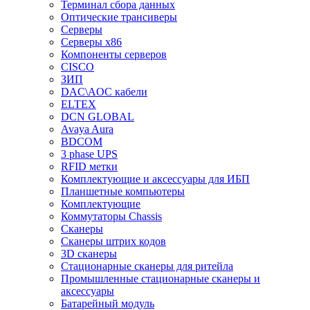
Терминал сбора данных
Оптические трансиверы
Серверы
Серверы x86
Компоненты серверов
CISCO
ЗИП
DAC\AOC кабели
ELTEX
DCN GLOBAL
Avaya Aura
BDCOM
3 phase UPS
RFID метки
Комплектующие и аксессуары для ИБП
Планшетные компьютеры
Комплектующие
Коммутаторы Chassis
Сканеры
Сканеры штрих кодов
3D сканеры
Стационарные сканеры для ритейла
Промышленные стационарные сканеры и
аксессуары
Батарейный модуль