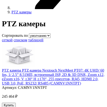
PTZ камеры
PTZ камеры
Сортировать по
сеткой
списком
таблицей
PTZ камера PTZ-камера Nextouch NextMeet PT07: 4К UHD/ 60
fps, 1/ 2.5” 8.51МП, встроенный ISP, 2D & 3D DNR, Zoom х12,
eZoom х16, V ±30° H ±170°, 255 пресетов, RJ45, HDMI 2.0,
USB 3.0, PoE, RS232/ RS485 (CAMNV1NNTPT)
Артикул:
CAMNV1NNTPT
245 464 ₽