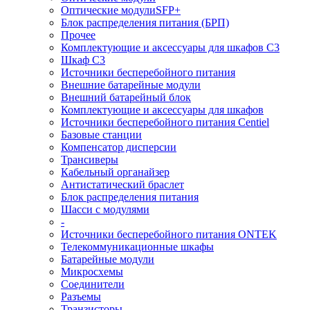
Оптические модулиSFP+
Блок распределения питания (БРП)
Прочее
Комплектующие и аксессуары для шкафов C3
Шкаф C3
Источники бесперебойного питания
Внешние батарейные модули
Внешний батарейный блок
Комплектующие и аксессуары для шкафов
Источники бесперебойного питания Centiel
Базовые станции
Компенсатор дисперсии
Трансиверы
Кабельный органайзер
Антистатический браслет
Блок распределения питания
Шасси с модулями
-
Источники бесперебойного питания ONTEK
Телекоммуникационные шкафы
Батарейные модули
Микросхемы
Соединители
Разъемы
Транзисторы