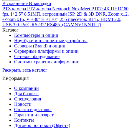
В сравнение
В закладки
PTZ камера PTZ-камера Nextouch NextMeet PT07: 4К UHD/ 60
fps, 1/ 2.5” 8.51МП, встроенный ISP, 2D & 3D DNR, Zoom х12,
eZoom х16, V ±30° H ±170°, 255 пресетов, RJ45, HDMI 2.0,
USB 3.0, PoE, RS232/ RS485, (CAMNV1NNTPT)
Каталог
Компьютеры и опции
Ноутбуки и планшетные устройства
Серверы (Brand) и опции
Серверные платформы и опции
Сетевое оборудование
Системы хранения информации
Раскрыть весь каталог
Информация
О компании
Для бизнеса
Спецусловия
Новости
Оплата и доставка
Гарантии и возврат
Контакты
Договор поставки (Оферта)