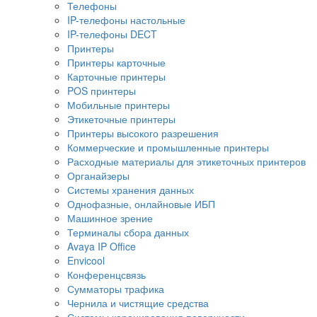
Телефоны
IP-телефоны настольные
IP-телефоны DECT
Принтеры
Принтеры карточные
Карточные принтеры
POS принтеры
Мобильные принтеры
Этикеточные принтеры
Принтеры высокого разрешения
Коммерческие и промышленные принтеры
Расходные материалы для этикеточных принтеров
Органайзеры
Системы хранения данных
Однофазные, онлайновые ИБП
Машинное зрение
Терминалы сбора данных
Avaya IP Office
Envicool
Конференцсвязь
Сумматоры трафика
Чернила и чистящие средства
Системы коронирования поверхности