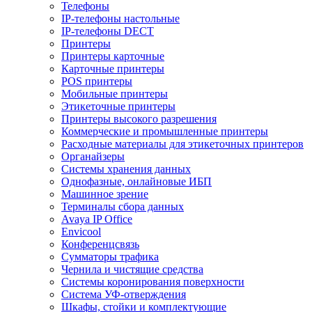
Телефоны
IP-телефоны настольные
IP-телефоны DECT
Принтеры
Принтеры карточные
Карточные принтеры
POS принтеры
Мобильные принтеры
Этикеточные принтеры
Принтеры высокого разрешения
Коммерческие и промышленные принтеры
Расходные материалы для этикеточных принтеров
Органайзеры
Системы хранения данных
Однофазные, онлайновые ИБП
Машинное зрение
Терминалы сбора данных
Avaya IP Office
Envicool
Конференцсвязь
Сумматоры трафика
Чернила и чистящие средства
Системы коронирования поверхности
Cистема УФ-отверждения
Шкафы, стойки и комплектующие