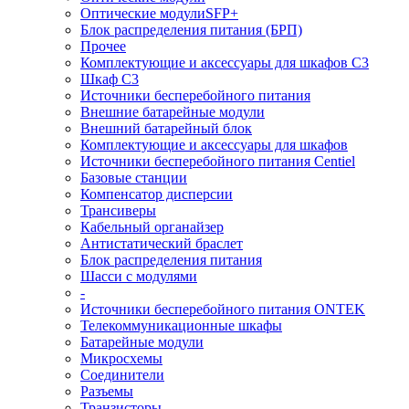
Оптические модулиSFP+
Блок распределения питания (БРП)
Прочее
Комплектующие и аксессуары для шкафов C3
Шкаф C3
Источники бесперебойного питания
Внешние батарейные модули
Внешний батарейный блок
Комплектующие и аксессуары для шкафов
Источники бесперебойного питания Centiel
Базовые станции
Компенсатор дисперсии
Трансиверы
Кабельный органайзер
Антистатический браслет
Блок распределения питания
Шасси с модулями
-
Источники бесперебойного питания ONTEK
Телекоммуникационные шкафы
Батарейные модули
Микросхемы
Соединители
Разъемы
Транзисторы