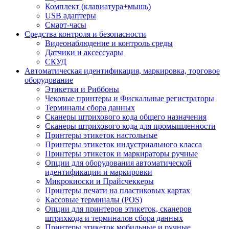
Комплект (клавиатура+мышь)
USB адаптеры
Смарт-часы
Средства контроля и безопасности
Видеонаблюдение и контроль среды
Датчики и аксессуары
СКУД
Автоматическая идентификация, маркировка, торговое
оборудование
Этикетки и Риббоны
Чековые принтеры и Фискальные регистраторы
Терминалы сбора данных
Сканеры штрихового кода общего назначения
Сканеры штрихового кода для промышленности
Принтеры этикеток настольные
Принтеры этикеток индустриального класса
Принтеры этикеток и маркираторы ручные
Опции для оборудования автоматической
идентификации и маркировки
Микрокиоски и Прайсчеккеры
Принтеры печати на пластиковых картах
Кассовые терминалы (POS)
Опции для принтеров этикеток, сканеров
штрихкода и терминалов сбора данных
Принтеры этикеток мобильные и ручные