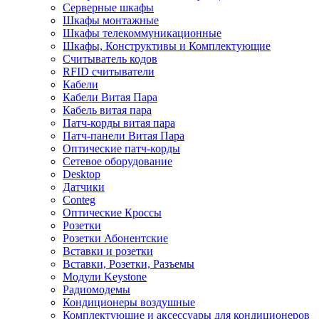
Серверные шкафы
Шкафы монтажные
Шкафы телекоммуникационные
Шкафы, Конструктивы и Комплектующие
Считыватель кодов
RFID считыватели
Кабели
Кабели Витая Пара
Кабель витая пара
Патч-корды витая пара
Патч-панели Витая Пара
Оптические патч-корды
Сетевое оборудование
Desktop
Датчики
Conteg
Оптические Кроссы
Розетки
Розетки Абонентские
Вставки и розетки
Вставки, Розетки, Разъемы
Модули Keystone
Радиомодемы
Кондиционеры воздушные
Комплектующие и аксессуары для кондиционеров