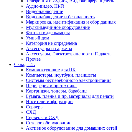
Телефония и Аудио-, Видеоконференцсвязь
Аудио-видео, Hi-Fi
Видеонаблюдение
Видеонаблюдение и безопасность
Маркировка, идентификация и сбор данных
Мультимедийное оборудование
Фото- и видеокамеры
Умный дом
Категория не определена
Аксессуары и гаджеты
Аксессуары, Электротранспорт и Гаджеты
Прочее
Склад - 4 :
Комплектующие для ПК
Компьютеры, ноутбуки, планшеты
Системы бесперебойного электропитания
Периферия и оргтехника
Картриджи, тонеры, барабаны
Бумага, пленка и пр. материалы для печати
Носители информации
Серверы
СХД
Серверы и СХД
Сетевое оборудование
Активное оборудование для домашних сетей