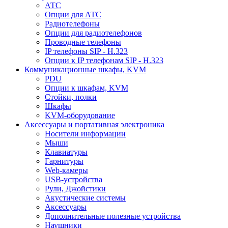
АТС
Опции для АТС
Радиотелефоны
Опции для радиотелефонов
Проводные телефоны
IP телефоны SIP - H.323
Опции к IP телефонам SIP - H.323
Коммуникационные шкафы, KVM
PDU
Опции к шкафам, KVM
Стойки, полки
Шкафы
KVM-оборудование
Аксессуары и портативная электроника
Носители информации
Мыши
Клавиатуры
Гарнитуры
Web-камеры
USB-устройства
Рули, Джойстики
Акустические системы
Аксессуары
Дополнительные полезные устройства
Наушники