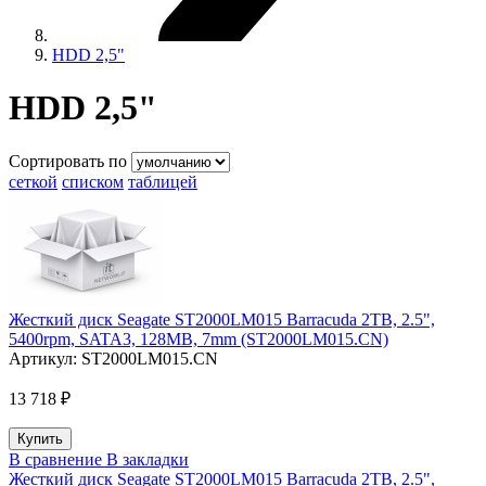
HDD 2,5"
HDD 2,5"
Сортировать по
сеткой
списком
таблицей
Жесткий диск Seagate ST2000LM015 Barracuda 2TB, 2.5",
5400rpm, SATA3, 128MB, 7mm (ST2000LM015.CN)
Артикул:
ST2000LM015.CN
13 718 ₽
В сравнение
В закладки
Жесткий диск Seagate ST2000LM015 Barracuda 2TB, 2.5",