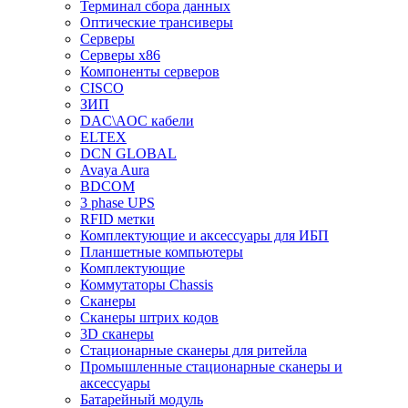
Терминал сбора данных
Оптические трансиверы
Серверы
Серверы x86
Компоненты серверов
CISCO
ЗИП
DAC\AOC кабели
ELTEX
DCN GLOBAL
Avaya Aura
BDCOM
3 phase UPS
RFID метки
Комплектующие и аксессуары для ИБП
Планшетные компьютеры
Комплектующие
Коммутаторы Chassis
Сканеры
Сканеры штрих кодов
3D сканеры
Стационарные сканеры для ритейла
Промышленные стационарные сканеры и
аксессуары
Батарейный модуль