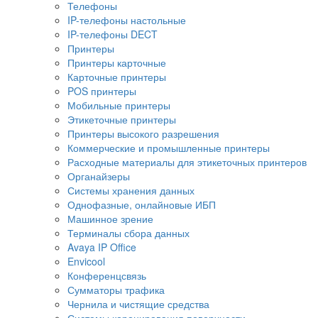
Телефоны
IP-телефоны настольные
IP-телефоны DECT
Принтеры
Принтеры карточные
Карточные принтеры
POS принтеры
Мобильные принтеры
Этикеточные принтеры
Принтеры высокого разрешения
Коммерческие и промышленные принтеры
Расходные материалы для этикеточных принтеров
Органайзеры
Системы хранения данных
Однофазные, онлайновые ИБП
Машинное зрение
Терминалы сбора данных
Avaya IP Office
Envicool
Конференцсвязь
Сумматоры трафика
Чернила и чистящие средства
Системы коронирования поверхности