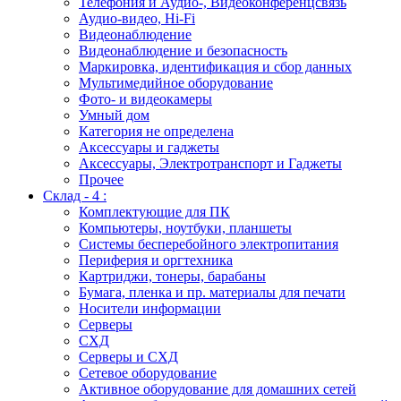
Телефония и Аудио-, Видеоконференцсвязь
Аудио-видео, Hi-Fi
Видеонаблюдение
Видеонаблюдение и безопасность
Маркировка, идентификация и сбор данных
Мультимедийное оборудование
Фото- и видеокамеры
Умный дом
Категория не определена
Аксессуары и гаджеты
Аксессуары, Электротранспорт и Гаджеты
Прочее
Склад - 4 :
Комплектующие для ПК
Компьютеры, ноутбуки, планшеты
Системы бесперебойного электропитания
Периферия и оргтехника
Картриджи, тонеры, барабаны
Бумага, пленка и пр. материалы для печати
Носители информации
Серверы
СХД
Серверы и СХД
Сетевое оборудование
Активное оборудование для домашних сетей