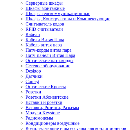
Серверные шкафы
Шкафы монтажные
Шкафы телекоммуникационные
Шкафы, Конструктивы и Комплектующие
Считыватель кодов
RFID считыватели
Кабели
Кабели Витая Пара
Кабель витая пара
Патч-корды витая пара
Патч-панели Витая Пара
Оптические патч-корды
Сетевое оборудование
Desktop
Датчики
Conteg
Оптические Кроссы
Розетки
Розетки Абонентские
Вставки и розетки
Вставки, Розетки, Разъемы
Модули Keystone
Радиомодемы
Кондиционеры воздушные
Комплектующие и аксессуары для кондиционеров