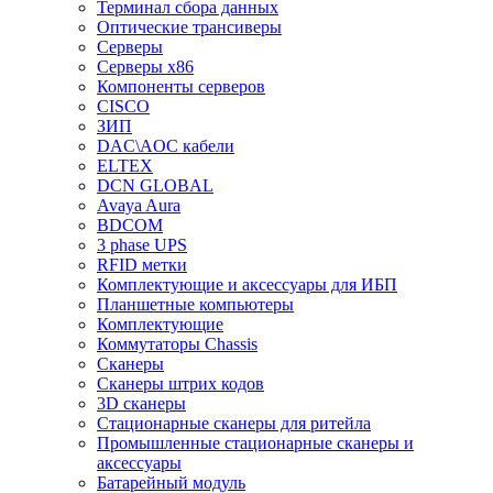
Терминал сбора данных
Оптические трансиверы
Серверы
Серверы x86
Компоненты серверов
CISCO
ЗИП
DAC\AOC кабели
ELTEX
DCN GLOBAL
Avaya Aura
BDCOM
3 phase UPS
RFID метки
Комплектующие и аксессуары для ИБП
Планшетные компьютеры
Комплектующие
Коммутаторы Chassis
Сканеры
Сканеры штрих кодов
3D сканеры
Стационарные сканеры для ритейла
Промышленные стационарные сканеры и
аксессуары
Батарейный модуль