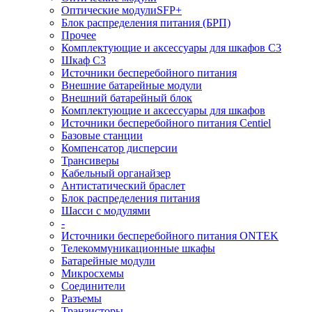
Оптические модулиSFP+
Блок распределения питания (БРП)
Прочее
Комплектующие и аксессуары для шкафов C3
Шкаф C3
Источники бесперебойного питания
Внешние батарейные модули
Внешний батарейный блок
Комплектующие и аксессуары для шкафов
Источники бесперебойного питания Centiel
Базовые станции
Компенсатор дисперсии
Трансиверы
Кабельный органайзер
Антистатический браслет
Блок распределения питания
Шасси с модулями
-
Источники бесперебойного питания ONTEK
Телекоммуникационные шкафы
Батарейные модули
Микросхемы
Соединители
Разъемы
Транзисторы