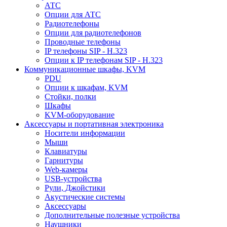
АТС
Опции для АТС
Радиотелефоны
Опции для радиотелефонов
Проводные телефоны
IP телефоны SIP - H.323
Опции к IP телефонам SIP - H.323
Коммуникационные шкафы, KVM
PDU
Опции к шкафам, KVM
Стойки, полки
Шкафы
KVM-оборудование
Аксессуары и портативная электроника
Носители информации
Мыши
Клавиатуры
Гарнитуры
Web-камеры
USB-устройства
Рули, Джойстики
Акустические системы
Аксессуары
Дополнительные полезные устройства
Наушники