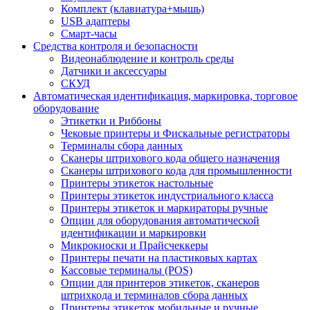
Комплект (клавиатура+мышь)
USB адаптеры
Смарт-часы
Средства контроля и безопасности
Видеонаблюдение и контроль среды
Датчики и аксессуары
СКУД
Автоматическая идентификация, маркировка, торговое
оборудование
Этикетки и Риббоны
Чековые принтеры и Фискальные регистраторы
Терминалы сбора данных
Сканеры штрихового кода общего назначения
Сканеры штрихового кода для промышленности
Принтеры этикеток настольные
Принтеры этикеток индустриального класса
Принтеры этикеток и маркираторы ручные
Опции для оборудования автоматической
идентификации и маркировки
Микрокиоски и Прайсчеккеры
Принтеры печати на пластиковых картах
Кассовые терминалы (POS)
Опции для принтеров этикеток, сканеров
штрихкода и терминалов сбора данных
Принтеры этикеток мобильные и ручные