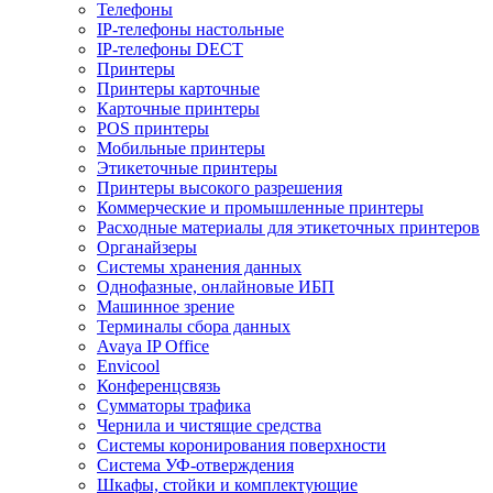
Телефоны
IP-телефоны настольные
IP-телефоны DECT
Принтеры
Принтеры карточные
Карточные принтеры
POS принтеры
Мобильные принтеры
Этикеточные принтеры
Принтеры высокого разрешения
Коммерческие и промышленные принтеры
Расходные материалы для этикеточных принтеров
Органайзеры
Системы хранения данных
Однофазные, онлайновые ИБП
Машинное зрение
Терминалы сбора данных
Avaya IP Office
Envicool
Конференцсвязь
Сумматоры трафика
Чернила и чистящие средства
Системы коронирования поверхности
Cистема УФ-отверждения
Шкафы, стойки и комплектующие