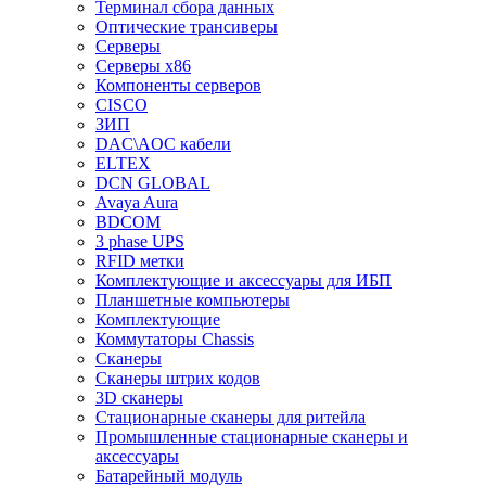
Терминал сбора данных
Оптические трансиверы
Серверы
Серверы x86
Компоненты серверов
CISCO
ЗИП
DAC\AOC кабели
ELTEX
DCN GLOBAL
Avaya Aura
BDCOM
3 phase UPS
RFID метки
Комплектующие и аксессуары для ИБП
Планшетные компьютеры
Комплектующие
Коммутаторы Chassis
Сканеры
Сканеры штрих кодов
3D сканеры
Стационарные сканеры для ритейла
Промышленные стационарные сканеры и
аксессуары
Батарейный модуль