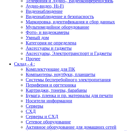
Телефония и Аудио-, Видеоконференцсвязь
Аудио-видео, Hi-Fi
Видеонаблюдение
Видеонаблюдение и безопасность
Маркировка, идентификация и сбор данных
Мультимедийное оборудование
Фото- и видеокамеры
Умный дом
Категория не определена
Аксессуары и гаджеты
Аксессуары, Электротранспорт и Гаджеты
Прочее
Склад - 4 :
Комплектующие для ПК
Компьютеры, ноутбуки, планшеты
Системы бесперебойного электропитания
Периферия и оргтехника
Картриджи, тонеры, барабаны
Бумага, пленка и пр. материалы для печати
Носители информации
Серверы
СХД
Серверы и СХД
Сетевое оборудование
Активное оборудование для домашних сетей