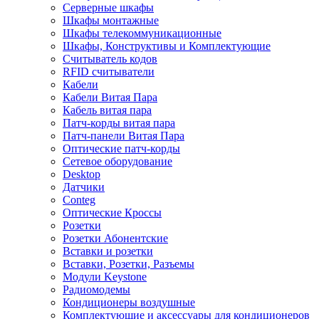
Серверные шкафы
Шкафы монтажные
Шкафы телекоммуникационные
Шкафы, Конструктивы и Комплектующие
Считыватель кодов
RFID считыватели
Кабели
Кабели Витая Пара
Кабель витая пара
Патч-корды витая пара
Патч-панели Витая Пара
Оптические патч-корды
Сетевое оборудование
Desktop
Датчики
Conteg
Оптические Кроссы
Розетки
Розетки Абонентские
Вставки и розетки
Вставки, Розетки, Разъемы
Модули Keystone
Радиомодемы
Кондиционеры воздушные
Комплектующие и аксессуары для кондиционеров