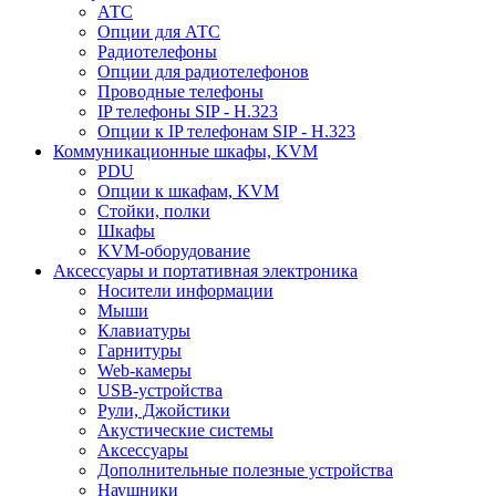
АТС
Опции для АТС
Радиотелефоны
Опции для радиотелефонов
Проводные телефоны
IP телефоны SIP - H.323
Опции к IP телефонам SIP - H.323
Коммуникационные шкафы, KVM
PDU
Опции к шкафам, KVM
Стойки, полки
Шкафы
KVM-оборудование
Аксессуары и портативная электроника
Носители информации
Мыши
Клавиатуры
Гарнитуры
Web-камеры
USB-устройства
Рули, Джойстики
Акустические системы
Аксессуары
Дополнительные полезные устройства
Наушники