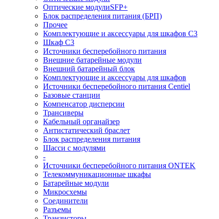
Оптические модулиSFP+
Блок распределения питания (БРП)
Прочее
Комплектующие и аксессуары для шкафов C3
Шкаф C3
Источники бесперебойного питания
Внешние батарейные модули
Внешний батарейный блок
Комплектующие и аксессуары для шкафов
Источники бесперебойного питания Centiel
Базовые станции
Компенсатор дисперсии
Трансиверы
Кабельный органайзер
Антистатический браслет
Блок распределения питания
Шасси с модулями
-
Источники бесперебойного питания ONTEK
Телекоммуникационные шкафы
Батарейные модули
Микросхемы
Соединители
Разъемы
Транзисторы