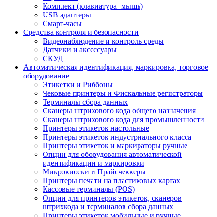
Комплект (клавиатура+мышь)
USB адаптеры
Смарт-часы
Средства контроля и безопасности
Видеонаблюдение и контроль среды
Датчики и аксессуары
СКУД
Автоматическая идентификация, маркировка, торговое
оборудование
Этикетки и Риббоны
Чековые принтеры и Фискальные регистраторы
Терминалы сбора данных
Сканеры штрихового кода общего назначения
Сканеры штрихового кода для промышленности
Принтеры этикеток настольные
Принтеры этикеток индустриального класса
Принтеры этикеток и маркираторы ручные
Опции для оборудования автоматической
идентификации и маркировки
Микрокиоски и Прайсчеккеры
Принтеры печати на пластиковых картах
Кассовые терминалы (POS)
Опции для принтеров этикеток, сканеров
штрихкода и терминалов сбора данных
Принтеры этикеток мобильные и ручные