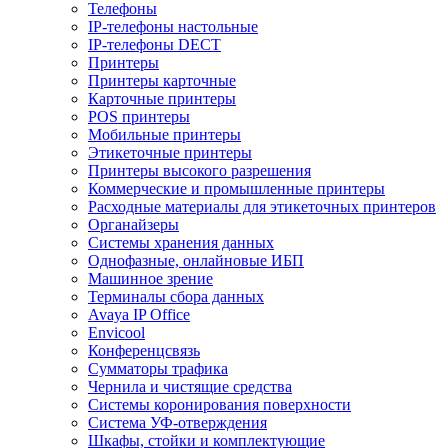
Телефоны
IP-телефоны настольные
IP-телефоны DECT
Принтеры
Принтеры карточные
Карточные принтеры
POS принтеры
Мобильные принтеры
Этикеточные принтеры
Принтеры высокого разрешения
Коммерческие и промышленные принтеры
Расходные материалы для этикеточных принтеров
Органайзеры
Системы хранения данных
Однофазные, онлайновые ИБП
Машинное зрение
Терминалы сбора данных
Avaya IP Office
Envicool
Конференцсвязь
Сумматоры трафика
Чернила и чистящие средства
Системы коронирования поверхности
Cистема УФ-отверждения
Шкафы, стойки и комплектующие